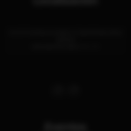
Localización
Av. Inf. D. Henrique, armazém A, Cais da Pedra a Santa
Apolónia
Santa Apolónia,
Lisboa
1950-376
Eventos