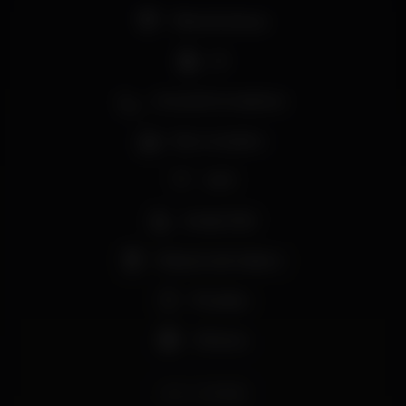
Pista de dança
DJ
Zona de fumadores
Bar completo
Wi-fi
Acesso fácil
Máquina de tabaco
Privados
+18 anos
lux
luxfragil