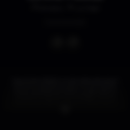
Discoteca
Lux Frágil
Evento terminado
Oscar Mulero (oficial) é um dos maiores de sempre
do techno. Quando se juntam num só DJ talento
natural, capacidade de trabalho, profissionalismo e
constante vontade de se auto-desafiar, como em
Oscar Mulero, estamos perante um fenómeno. O
espírito do “Mulerismo” está de volta ao Lux, desta
vez acompanhado pelo prodígio português Lewis
Fautzi.