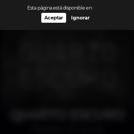
Procurar…
Esta página está disponible en
Aceptar
Ignorar
QU4RTO ESCURO
Discoteca
Lust in Rio