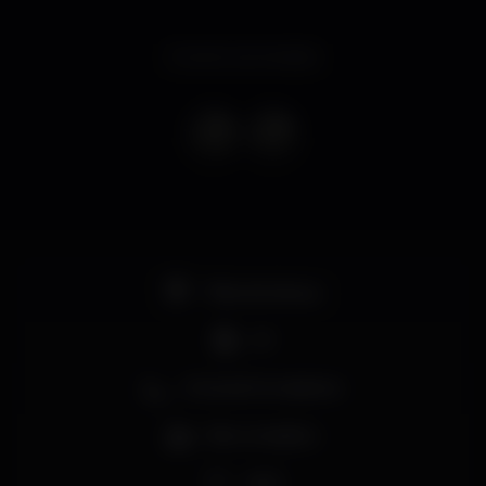
Evento terminado
Pista de dança
DJ
Zona de fumadores
Bar completo
Wi-fi