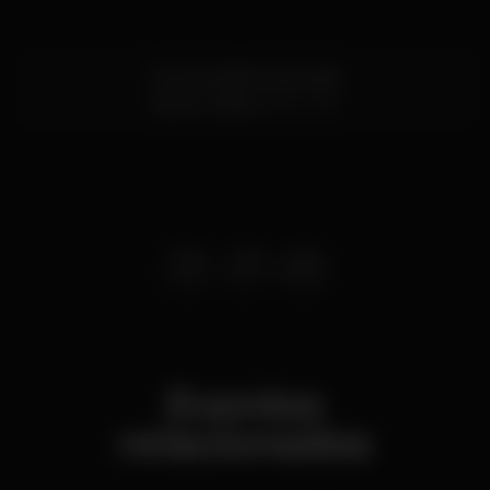
Rua escadinhas da praia
Santos,
Lisboa
1200-769
Eventos
relacionados