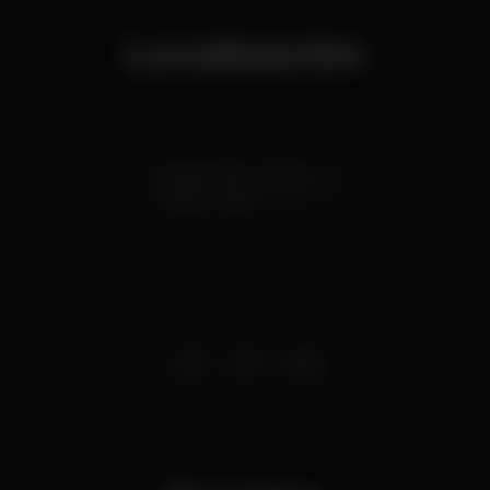
Localización
Travessa Visconde da Luz
Cascais,
Lisboa
2750-414