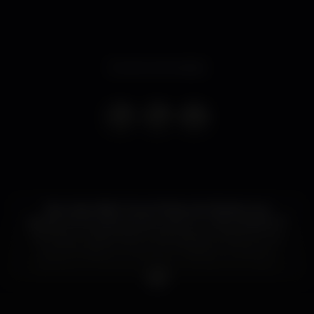
Evento terminado
Saturday Night Fever! Noites de Sábado que
deviam durar para sempre, este é o nosso desejo! 07
de Março a pista está à vossa espera, mostrem-nos
aqueles passos novos que ensaiaram durante a
semana :) Music by Dj Pedro Garrido e Dj Thimo.
Não se esqueçam, Dance like no one is watching
you!