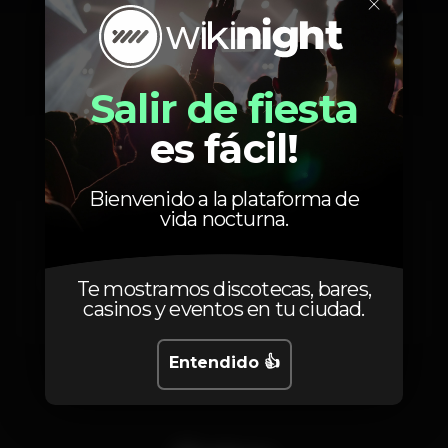
×
Precios
Salir de fiesta
es fácil!
6
Eles
com guest-list até à 01h00
Bienvenido a la plataforma de
6
Elas
vida nocturna.
Consumíveis, com guest-list depois das
01h00
12
Eles
Te mostramos discotecas, bares,
Consumíveis, com guest-list depois das
casinos y eventos en tu ciudad.
01h00
Entendido 👍