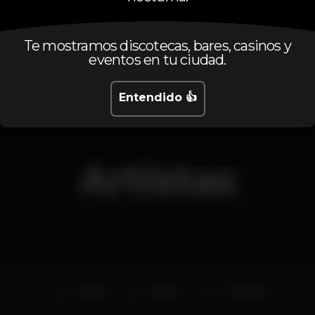
Miércoles, 26/06, 2019
23:30 - 05:00
Te mostramos discotecas, bares, casinos y
eventos en tu ciudad.
Entendido 👍
Artistas
Agold
Frank P
Dave Oak