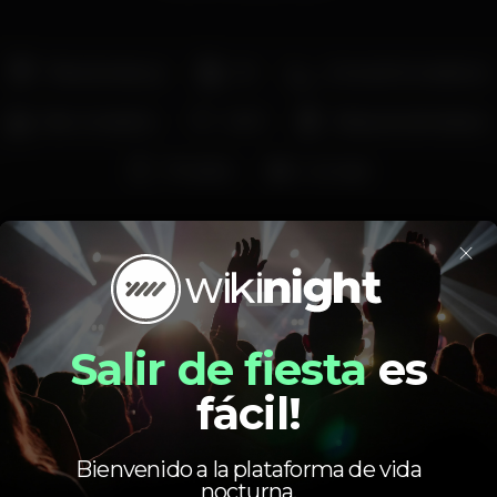
Pista de dança
DJ
Zona de fumadores
Bar completo
Wi-fi
Máquina de tabaco
Privados
Lounge
×
Salir de fiesta
es
Calendario
fácil!
Bienvenido a la plataforma de vida
nocturna.