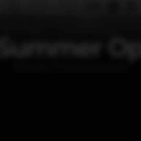
t Summer O
Discoteca
Tamariz Summer Club