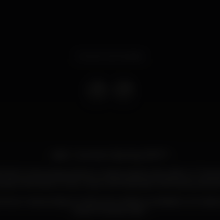
Evento terminado
Spirit - Summer Opening 2019 ??
a 26 de Junho inauguramos o nosso projecto de verão no Tam
 para relembrar e criar novas memórias das melhoras quartas 
 temos o nosso amigo A-Gold como artista convidado e os nossos
Frank P & Dave Oak ?