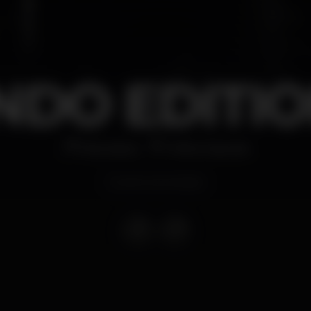
DO EDITION
Discoteca
Folha Cascais
Evento terminado