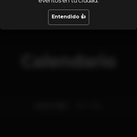
eventos en tu ciudad.
+16
#SPIRIT #Submundo #VanGohen #Folha
Entendido 👍
Calendario
Viernes, 15/05
23:59 - 06:00