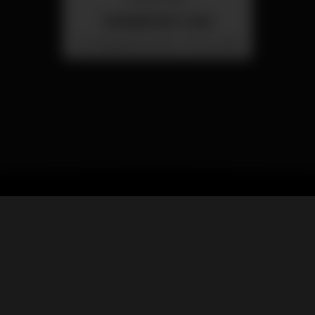
SUMMER FEST 2026
Localização Secreta - Por anunciar
Wikinight