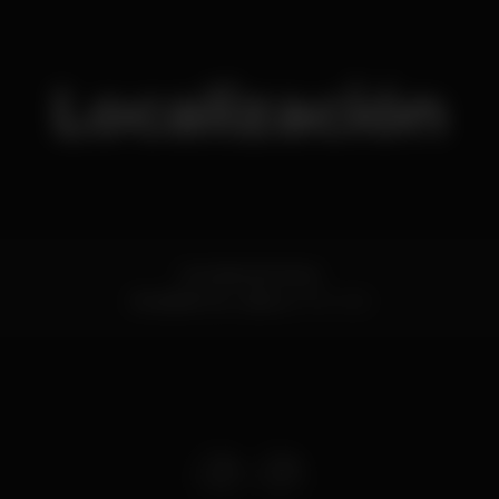
Localización
Avenida de Sintra
Alcabideche,
Lisboa
2755-008