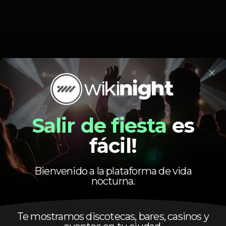
×
Salir de fiesta
es
fácil!
🌑 SPIRIT — SUBMUNDO EDITION 🌑
Bienvenido a la plataforma de vida
Dia 15 no folha
nocturna.
🚨 Van Gohen 🚨
Te mostramos discotecas, bares, casinos y
Sem regras. Sem limites. Só vibe.