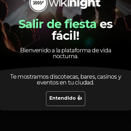
Salir de fiesta
es
fácil!
Bienvenido a la plataforma de vida
Calendario
nocturna.
Te mostramos discotecas, bares, casinos y
eventos en tu ciudad.
Entendido 👍
Lunes, 18/06, 2018
22:30 - 02:30