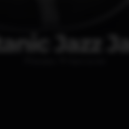
tanic Jazz 
Discoteca
Titanic Sur Mer