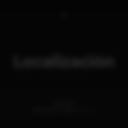
1
Localización
Cais Sodré
Cais do Sodré,
Lisboa
1200-109