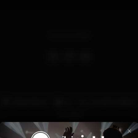
Evento terminado
Pista de dança
DJ
Zona de fumadores
Wi-fi
×
lisboa
caisdosodre
jazz
TitanicSurMer