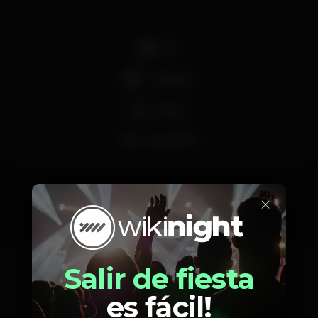
DJ
+18 anos
Party
Zona VIP
×
Calendario
Salir de fiesta
es fácil!