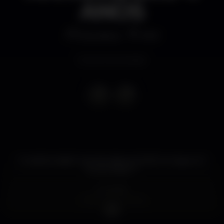
ANOS
Discoteca
1AM
Evento terminado
O melhor baile Funk de Lisboa é HOJE no Hype c/ 2
DJs do Brasil ??
Guestlist:
??12€ consumíveis
?15€ Consumíveis