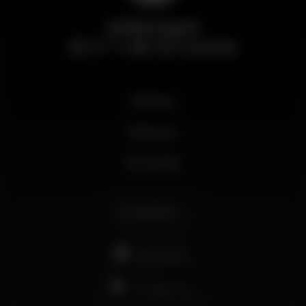
Wikinight
El nº 1 de la noche
Noticias
Business
Mi cuenta
Español