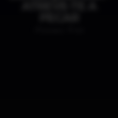
ATREVE-TE A
PECAR
Discoteca
1AM