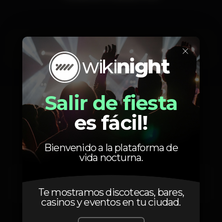
×
Sábado, 16/05
23:59 - 06:00
Salir de fiesta
es fácil!
Localización
Bienvenido a la plataforma de
vida nocturna.
Av. 24 de Julho 66
Lisboa
1200-869
Te mostramos discotecas, bares,
casinos y eventos en tu ciudad.