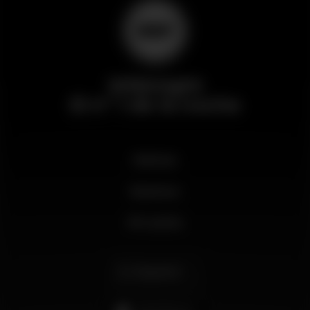
Wikinight
El nº 1 de la noche
Noticias
Business
Mi cuenta
Español