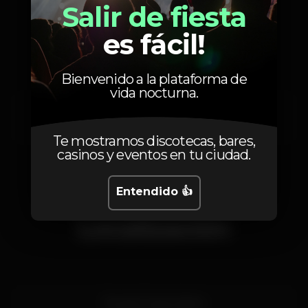
Salir de fiesta
Artistas
es fácil!
Bienvenido a la plataforma de
vida nocturna.
Clemente
Moza
Te mostramos discotecas, bares,
casinos y eventos en tu ciudad.
Entendido 👍
Localización
Rua do Corpo Santo