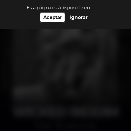
Procurar…
Esta página está disponible en
Aceptar
Ignorar
WICKED RIDDIM
Bar
Lodo no Cais