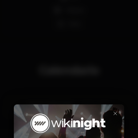
+18 anos
Party
Calendario
Jueves, 01/12, 2022
23:00 - 04:00
×