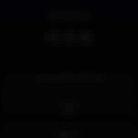
Evento terminado
Free w/ guest list until 1:30 pm
DJ