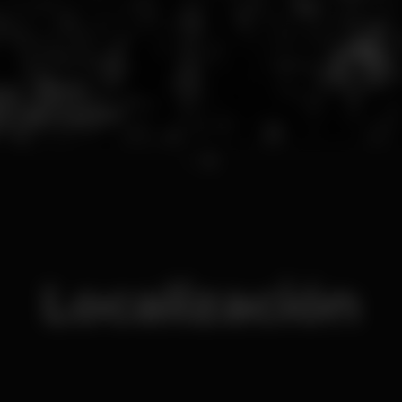
1
2
Localización