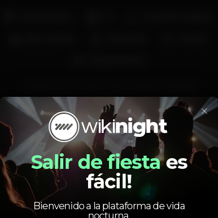
Pista de dança
DJ
Zona de fumadores
Bar completo
Acesso fácil
Privados
Estacionamento
kizomba
funk
latino
salsa
bachata
afrohouse
×
Precio medio
4.00
8.00
€
€
Salir de fiesta
es
Cerveza
Bebida blanca
Precio medio del conjunto de cervezas y del
fácil!
conjunto de bebidas blancas disponibles.
Bienvenido a la plataforma de vida
nocturna.