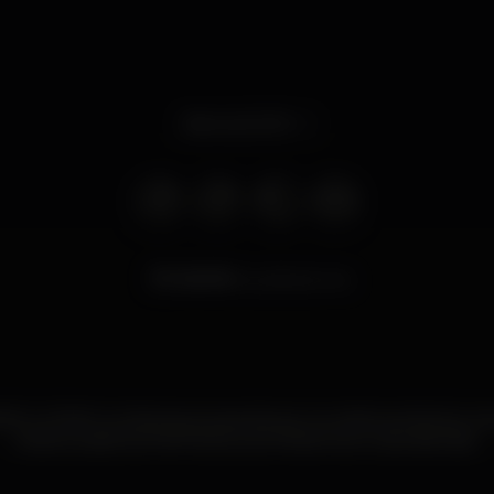
Abre às 23:00
29.919
visualizaciones
IO LATINO é a Discoteca para dançar os melhores hits do m
Estamos abertos há 19 anos e prometemos muita diversão.