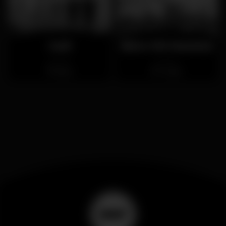
Canil
Bistro 100 Maneiras
Cerrado
Cerrado
Baixa
Chiado