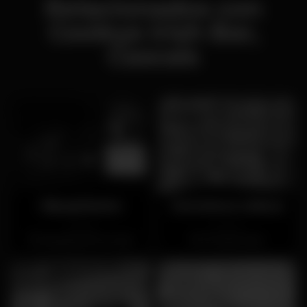
Relacionados con
Cooleys Irish Bar,
Cascais
Hipopótamo
Cerveteca Lisboa
Cerrado
Cerrado
Marquês de Pombal
Príncipe Real