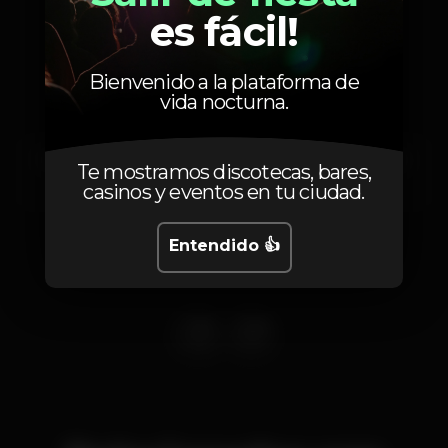
es fácil!
Localización
Bienvenido a la plataforma de
vida nocturna.
R. Regimento de Infantaria 19, edf. Baía Center, lj. 25
Te mostramos discotecas, bares,
Cascais,
Lisboa
2750-642
casinos y eventos en tu ciudad.
Entendido 👍