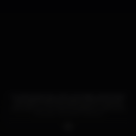
A contemporary bar, with a pool table, a darts board
and loads of craic! Some great local live music and
every sport you can think of available to watch! And
of course... the drink! To Arthur!!