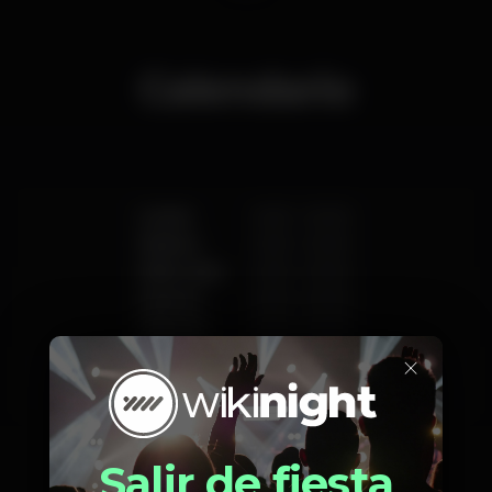
Calendario
Lunes
14:30
-
02:00
Martes
14:30
-
02:00
Miércoles
14:30
-
02:00
Jueves
14:30
-
02:00
Viernes
14:30
-
02:00
Sábado
12:00
-
02:00
×
Domingo
12:00
-
02:00
Salir de fiesta