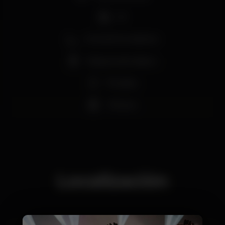
DJ
Zona de fumadores
Máquina de tabaco
Privados
+18 anos
Localización