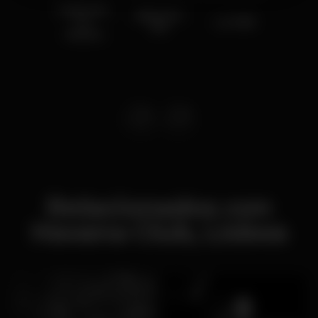
Segundou
BAILE DO
no
Lu-Fukii
TBT
Havana
Relacionados con
Havana Club, Lisboa