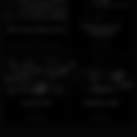
Primorosa de
100 Horas Discoteca
Alvalade
Cerrado
Cerrado
Sobral de Monte Agraço
Lisboa
Lust in Rio
Império Club
Cerrado
Cerrado
Santos
Alverca