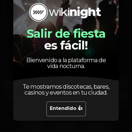
×
Doca Alcântara 7
Lisboa
1350-353
Salir de fiesta
es fácil!
Eventos pasados
Bienvenido a la plataforma de
vida nocturna.
lun 25 maz
vie 22 maz
lun 18 maz
Te mostramos discotecas, bares,
lun 1 abr
2024
2024
2024
2024
casinos y eventos en tu ciudad.
Segundou
SEGUNDOU
SERTAFUNK
SEGUNDOU
no
NO
(festa de
NO
Havana
HAVANA
branco)
HAVANA
Entendido 👍
“Segunda
para
quem
lun 11 maz
pode”
2024
vie 23 feb
2024
vie 9 feb
2024