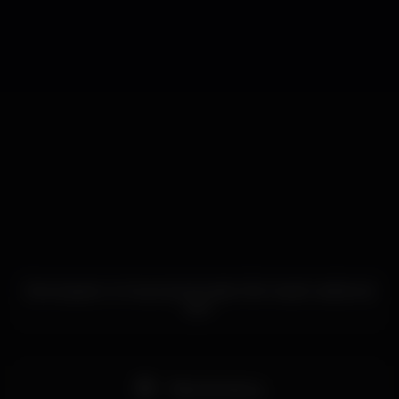
Este espacio no ha propocionado información adicional
aún.
Pista de dança