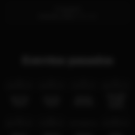
R. Cascais 53
Alcântara,
Lisboa
1300-260
Eventos pasados
vie 22 nov
2019
vie 8 nov
2019
vie 7 jun
2019
sáb 9 maz
2019
The Wolf
Join The
Join the
Absolut
of Wall
Squad
squad
Kizomba
Street
Dinner
sáb 2 maz
2019
vie 15 feb
2019
vie 1 feb
2019
mié 23 ene
2019