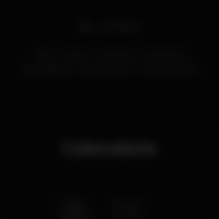
Aniversários
lisboa
Sohoclub
aniversarios
sohoclublisbon
jantaresdegrupo
almocodeamigos
eventosempresariais
Calendario
Lunes
Cerrado
Martes
Cerrado