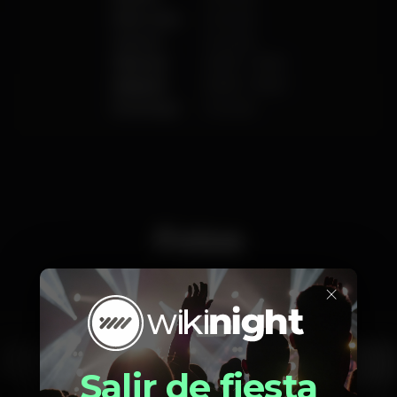
Miércoles
Cerrado
Jueves
Cerrado
Viernes
20:00
-
01:00
Sábado
20:00
-
01:00
Domingo
Cerrado
Fotos
×
Interior
Exterior
Ementa
Salir de fiesta