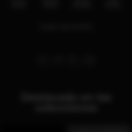
Narcos
Hip Hop
Absolut
Kriola
Dinner
Culture
Kizomba
Passion
Cargar más eventos
Destacado en las
colecciones