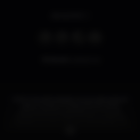
Abre às 20:00
20.445
visualizaciones
SOHO Club está localizado na zona mais trendy de
Lisboa. Conjuga um restaurante de cozinha
internacional contemporânea com um clube
intimista e exclusivo. Dispõe de salas privadas para
realização de eventos e jantares empresariais ou de
amigos. Espaço ideal para festas de aniversário!