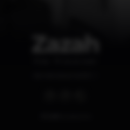
Zazah
Bar
Cais do Sodré
Abre miércoles por las 15:00
6.681
visualizaciones