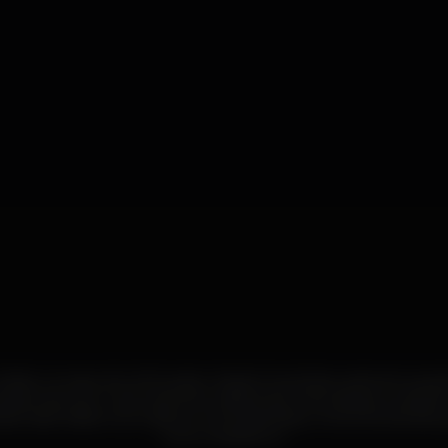
Okah, no topo do LACS, está o Zazah Good View, este sim a ext
 Real mas com uma vertente mais de bar. Este espaço mantém
te lado estão a céu aberto, há mesas altas, uma zona de dan
como miradouro.