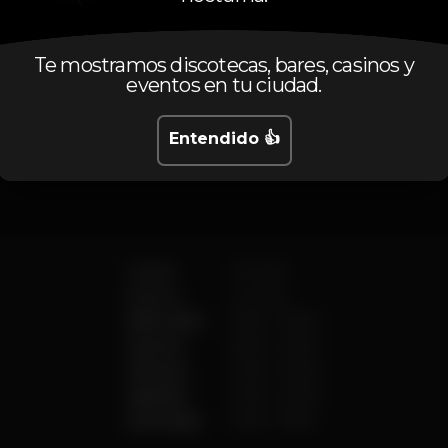
Te mostramos discotecas, bares, casinos y
eventos en tu ciudad.
Calendario
Entendido 👍
Lunes
Cerrado
Martes
Cerrado
Miércoles
15:00
-
23:00
Jueves
15:00
-
23:00
Viernes
17:00
-
02:00
Sábado
17:00
-
02:00
Domingo
13:00
-
19:00