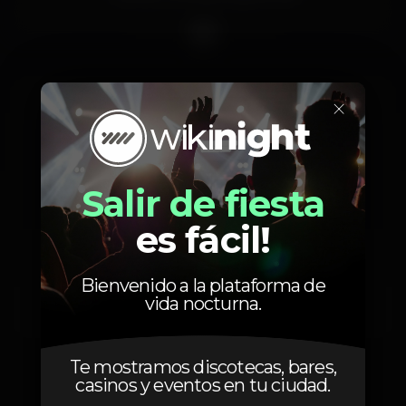
✅ANIMAÇÃO ESPECIAL
✅ ELAS Ñ PAGAM & BAR ABERTO PARA ELAS
PORTAGEM BAR . PAÇOS DE FERREIRA
×
Máquina de tabaco
Party
Entrada grátis
Salir de fiesta
es fácil!
Grande dimensão
Zona VIP
Bienvenido a la plataforma de
vida nocturna.
Bar aberto
Te mostramos discotecas, bares,
casinos y eventos en tu ciudad.