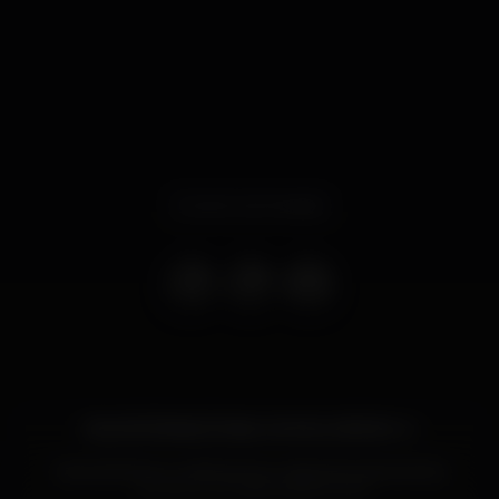
Evento terminado
DIA INTERNACIONAL DA MULHER 💃💄🍷
Sexta 8 Março celebramos o dia internacional da
mulher com BAR ABERTO!!!!