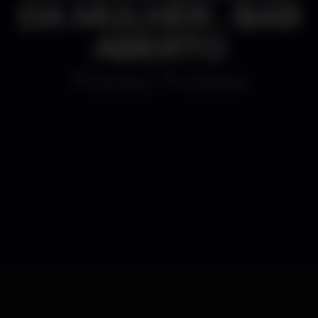
DA MULHER . BAR
ABERTO
Discoteca
Carvalhosa