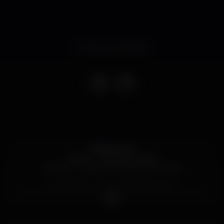
Evento terminado
CONSUMOS:
Mulher - 5€ Consumíveis
Homem - A partir de 10€ Consumíveis
Camarotes e Privados 914 175 884
Parque de estacionamento privativo GRATUITO!
*****