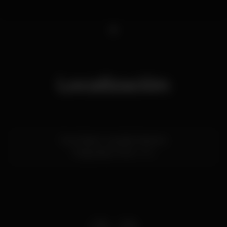
1
Localización
Rua Padre Custódio Marinho
Felgueiras,
Porto
4615