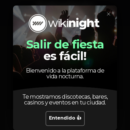
Calendario
×
Salir de fiesta
Miércoles, 25/12, 2019
23:00 - 06:00
es fácil!
Bienvenido a la plataforma de
vida nocturna.
Precios
Te mostramos discotecas, bares,
casinos y eventos en tu ciudad.
Entendido 👍
10
Entrada
Consumíveis