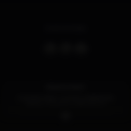
Evento terminado
Girls, it’s our time💄
ELAS NAS HORAS - ELAS 0€ C/ 5 BEBIDAS 💋
Sábado, 27 de janeiro no @lustporto 💃
Entrada normal com gueslist até as 02h30:
Elas 0€ c/ 5 bebidas de oferta
Eles 5€