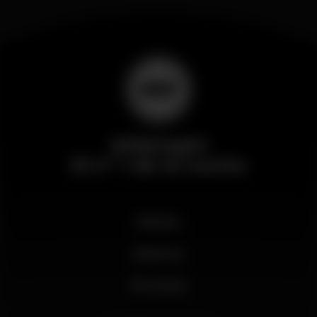
Wikinight
El nº 1 de la noche
Noticias
Business
Mi cuenta