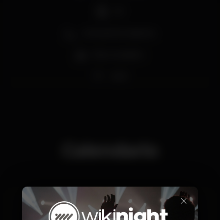
DJ
Zona de fumadores
Bar completo
Wi-fi
Calendario
×
Jueves, 04/04, 2019
22:00 - 01:00