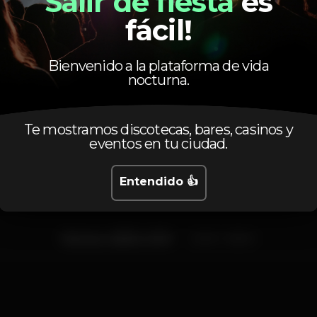
Salir de fiesta
es
fácil!
Bienvenido a la plataforma de vida
nocturna.
Calendario
Te mostramos discotecas, bares, casinos y
eventos en tu ciudad.
Entendido 👍
Viernes, 28/06, 2019
23:59 - 08:00