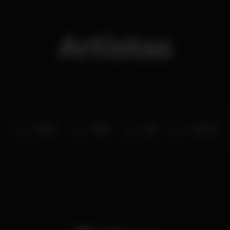
Artistas
Ambler
Wight
Sigil
Cajarana