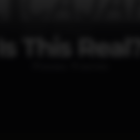
Is This Real
Discoteca
Gare Porto