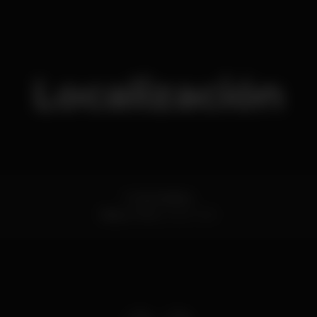
Localización
R. da Madeira
Baixa,
Porto
4000-330