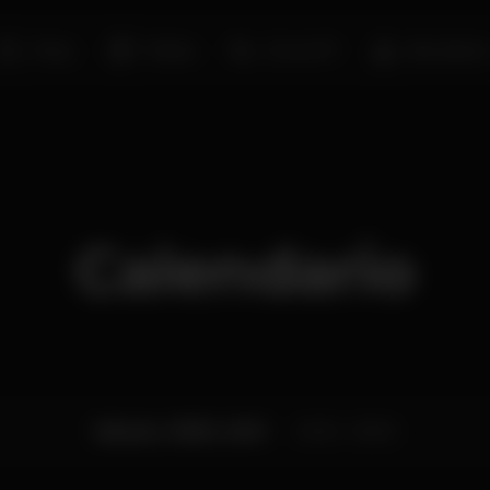
Party
Shisha
Zona VIP
Bar abert
Calendario
Sábado, 03/06, 2023
23:00 - 05:00