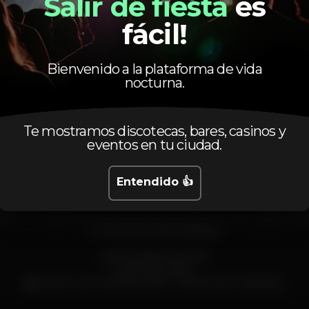
Salir de fiesta
es
fácil!
Bienvenido a la plataforma de vida
Evento terminado
nocturna.
Te mostramos discotecas, bares, casinos y
eventos en tu ciudad.
Entendido 👍
COA… Depois de um ano em tourné pelo mundo, sábado 3 jun
PORTAGEM BAR 🔥🔥🔥🔥
✔️ELAS NÃO PAGAM
✔️DJ NEVVEN
🟢GUEST LIST ATÉ ÀS 2:00H . OFERTA DE 1 BEBIDA