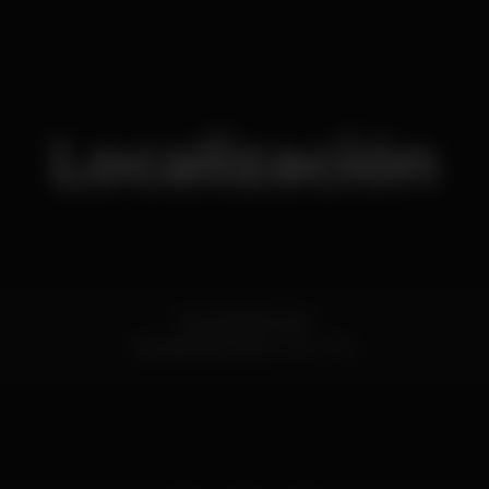
Localización
Rua de São José
Carvalhosa,
Porto
4590-060