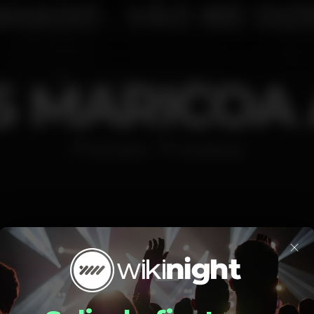
S MARICOA 
Discoteca
Carvalhosa
×