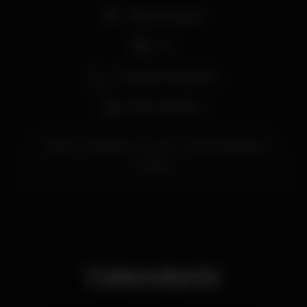
Pista de dança
DJ
Zona de fumadores
Bar completo
eskada
EskadaPorto
porto
OportoLadiesNight
oporto
Calendario