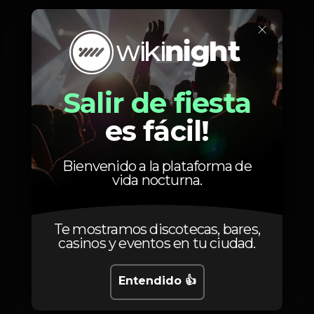
×
Viernes, 10/01, 2020
23:55 - 06:00
Salir de fiesta
es fácil!
Precios
Bienvenido a la plataforma de
vida nocturna.
Te mostramos discotecas, bares,
5
Elas com Guest
casinos y eventos en tu ciudad.
4 bebidas das 02h00 à 03h00
10
Eles
Entendido 👍
Consumiveis