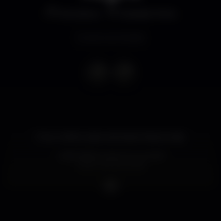
Discoteca
Eskada Porto
Evento terminado
O teu melhor plano de Sexta-Feira á noite.
Ladies Night, esta é a tua noite!
Vai ser até ás tantas!