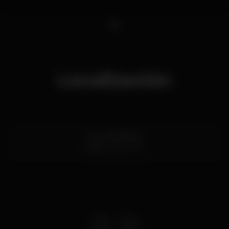
1
Localización
Rua da Alegria
Porto
4000-300