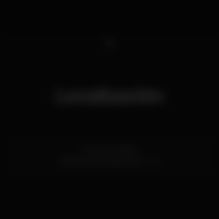
1
Localización
Av. Ramos Pinto
Vila Nova de Gaia,
Porto
440