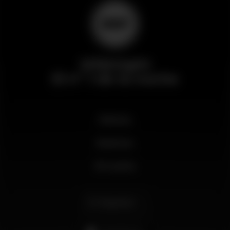
Wikinight
El nº 1 de la noche
Noticias
Business
Mi cuenta
Español