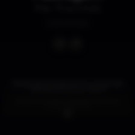
Bar
Douro Terraza
Evento terminado
Esta Sexta dia 23 na cabine do Douro Terraza nada
mais nada menos do que o Mário R!
Boa Música para dançar aliadas àquela vista que
todos conhecemos!