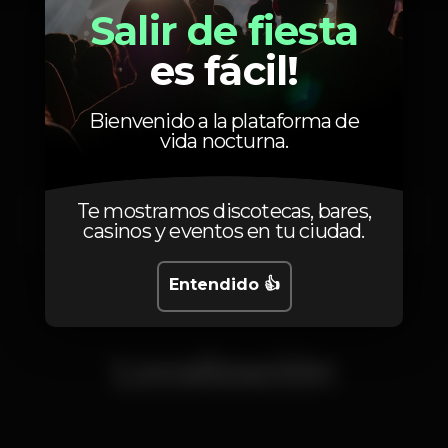
Salir de fiesta
es fácil!
Calendario
Bienvenido a la plataforma de
vida nocturna.
Te mostramos discotecas, bares,
Martes, 16/08, 2022
23:59 - 06:00
casinos y eventos en tu ciudad.
Entendido 👍
Localización