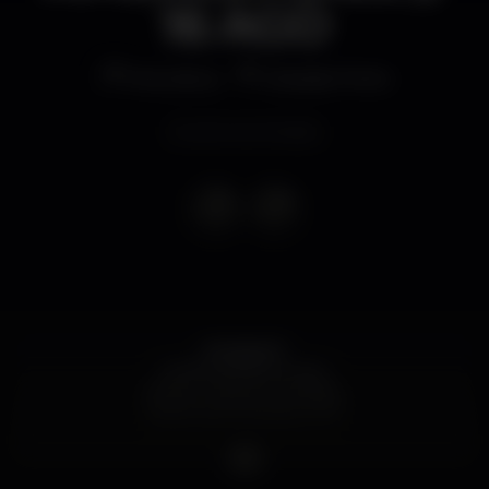
16 AGO
Discoteca
Eskada Porto
Evento terminado
#VAINAFE
LATIN AMERICA CALL
Acesso a parque privativo.
Reservas // Privados // VIP