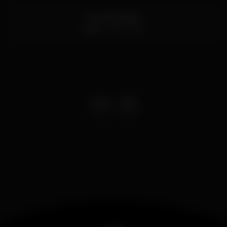
Rua da Alegria
Porto
4000-300