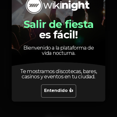
Artistas
Salir de fiesta
es fácil!
Document One
Akov
Detest
Bienvenido a la plataforma de
vida nocturna.
Dogz United
Dogz United
Jagannath
Demolisher DNB
Te mostramos discotecas, bares,
casinos y eventos en tu ciudad.
Smashed Brain / Insane Events
Entendido 👍