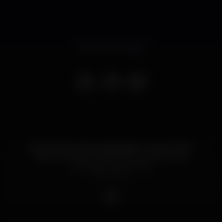
Evento terminado
Dia 31 de Dezembro despedimo-nos de 2019 e
damos as boas vindas a 2020 no barco mais
underground do País,
Porto-Rio