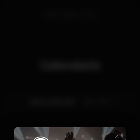
porto
reveillon
2020
Calendario
Martes, 31/12, 2019
23:59 - 10:00
×