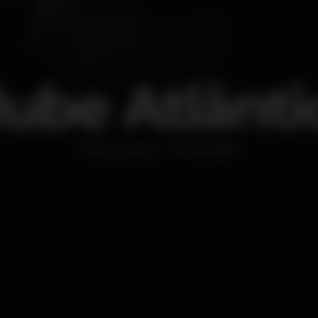
lube Atlânti
Discoteca
Mindelo