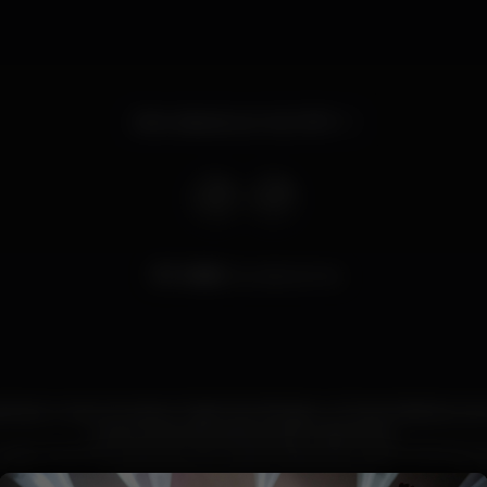
Abre sábado por las 23:59
3.882
visualizaciones
inhal e o mar em pleno "óasis" de Mindelo, o Clube Atlântico te
os seus clientes, piscina, grill e discoteca.
 onde nos preocupamos com o bem estar dos nossos clientes e 
nos mantemos abertos, hà 26 anos.