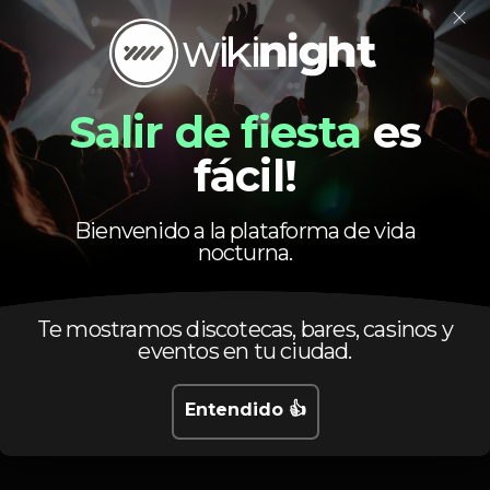
×
Pista de dança
DJ
Zona de fumadores
Salir de fiesta
es
Máquina de tabaco
Privados
Lounge
fácil!
Estacionamento
Piscina
Bienvenido a la plataforma de vida
nocturna.
Te mostramos discotecas, bares, casinos y
eventos en tu ciudad.
Calendario
Entendido 👍