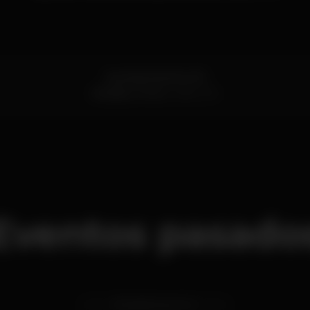
Avenida Atlantica 93
Mindelo,
Porto
4485-470
Eventos pasado
sáb 18 may
2024