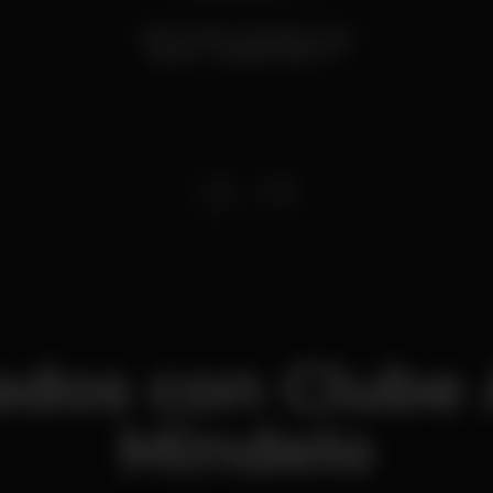
Remember Morangos com
Açucar - Special Guest TT
ados con Clube A
Mindelo