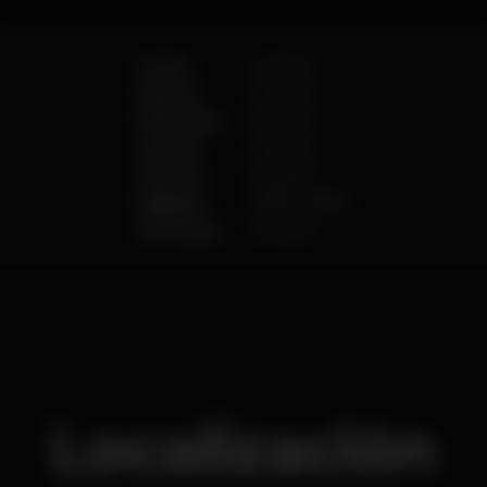
Lunes
Cerrado
Martes
Cerrado
Miércoles
Cerrado
Jueves
Cerrado
Viernes
Cerrado
Sábado
23:59
-
06:30
Domingo
Cerrado
Localización