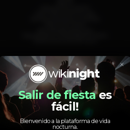
Sala VIP
Salas para Shows BDSM
Maior StripClub de Portugal.
(Jantares possíveis por marcação)
Máquina de Tabaco
Apto para grandes grupos
Especializado em Despedidas de Solteiro
Estacionamento de 350 carros
×
Acesso fácil
Máquina de tabaco
Privados
Estacionamento
Jogos de lazer
Strip
Salir de fiesta
es
strip
VilaNovaDeGaia
LifeStripClub
fácil!
Bienvenido a la plataforma de vida
nocturna.