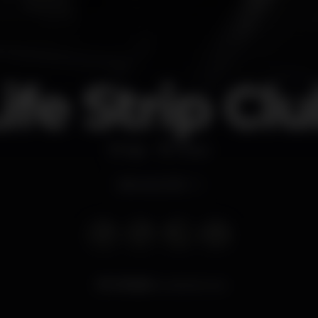
ife Strip Cl
Bar
Porto
Abre às 22:30
27.828
visualizaciones