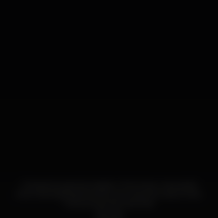
Transporte gratuito desde o Porto (por marcação)
Show de striptease feminino ao longo de toda a noite.
Dançarinas internacionais.
Jacuzzi