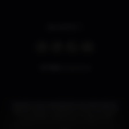
Abre às 00:00
7.650
visualizaciones
Situado numa rua estreita da zona mais trendy da
noite portuense, o Tendinha é um bar-club que se
tornou paragem obrigatória em qualquer saída.
Autêntico ícone de diversão na cidade, faz as
delícias de todos os que esperam ouvir boa música