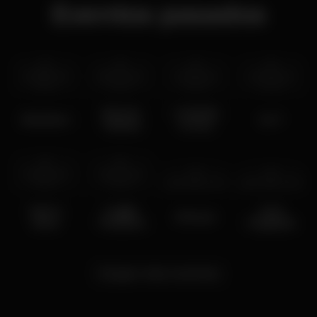
Eventos pasados
mié 18 maz
sáb 14 maz
vie 13 maz
jue 12 maz
2020
2020
2020
2020
Ricardo
X-RAYdio
Bonelson
Ivo T
Teixeira
& Puto
mié 11 maz
sáb 7 maz
2020
2020
vie 6 maz
2020
jue 5 maz
2020
Marco
Legião
José
El Fuser
Alves
Tendinha
Regalado
Cargar más eventos