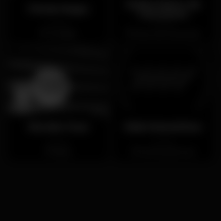
Kasha Marco de
Pérola Negra
Canaveses
Cerrado
Cerrado
Trindade
Marco de Canaveses
Rendez Vouz
Klub Matosinhos
Cerrado
Cerrado
Baixa
Senhora da Hora