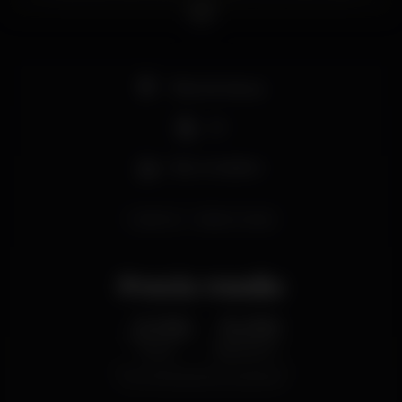
colocada por Dj’s que sabem que é o som das
guitarras que deve criar o ambiente.
Pista de dança
DJ
Bar completo
nightout
beberumcopo
Precio medio
2.00
5.00
€
€
Cerveza
Bebida blanca
Precio medio del conjunto de cervezas y del
conjunto de bebidas blancas disponibles.