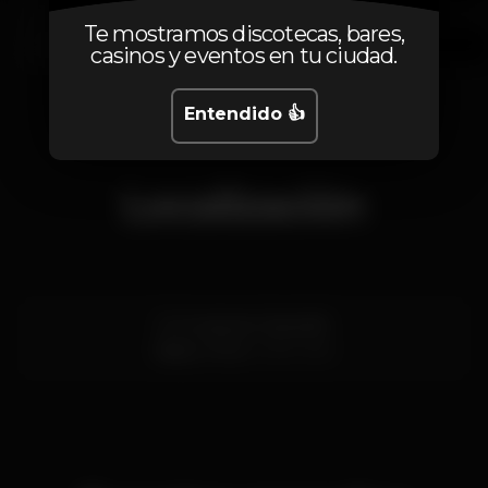
Te mostramos discotecas, bares,
casinos y eventos en tu ciudad.
1
2
3
4
5
6
Entendido 👍
Localización
R. Conde de Vizela 80
Baixa,
Porto
4050-639