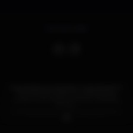
Evento terminado
É aquela festa que todos dizem: "a esta não falho" !!!...
O convívio entre amigos, na companhia de boa
música, e junto à praia proporciona um ambiente
fantástico...
Tudo faremos para ser melhor que as anteriores...
Dress Code: peça de roupa BRANCA...
Atenção:
Todos os eventos no Facebook são meramente