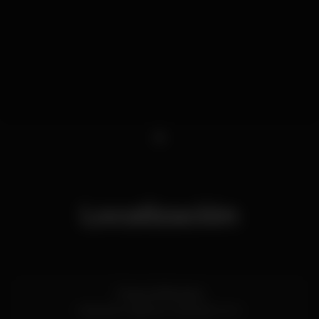
1
Localización
Praia da Belavista
Costa de Caparica,
Setúbal
2820