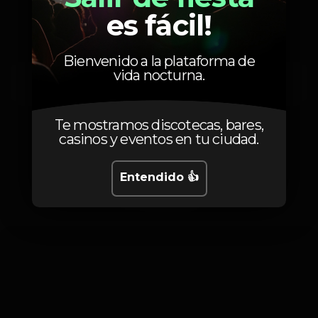
es fácil!
Bienvenido a la plataforma de
vida nocturna.
Sábado, 06/07, 2019
23:30 - 05:00
Te mostramos discotecas, bares,
casinos y eventos en tu ciudad.
Entendido 👍
Fotos