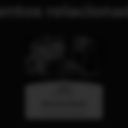
entos relaciona
sábado
8 ago 00:00
BAILE DA SAUDADE
Twelve Club Setúbal