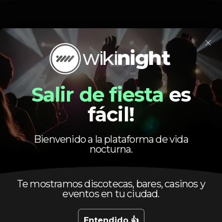
×
Evento terminado
Salir de fiesta
es
fácil!
Bienvenido a la plataforma de vida
nocturna.
DJ
Party
Shisha
Zona VIP
Te mostramos discotecas, bares, casinos y
eventos en tu ciudad.
Entendido 👍