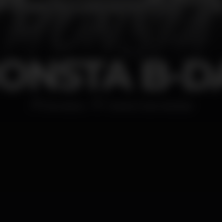
ONSTA B-D
Discoteca
Twelve Club Setúbal