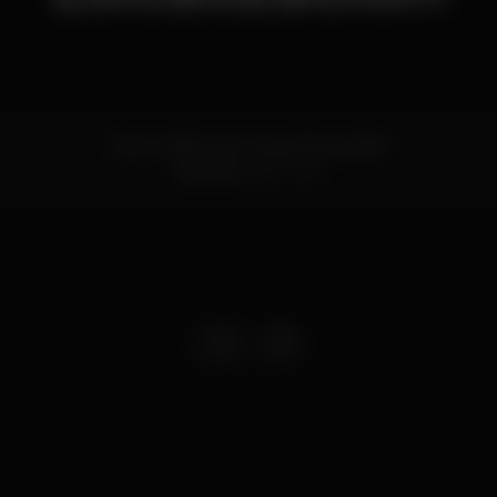
Rua Guilherme Gomes Fernandes
Setúbal
2900-395