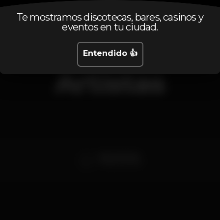
Te mostramos discotecas, bares, casinos y
eventos en tu ciudad.
Entendido 👍
Artistas
Sons of a Gun
Tributo a Nirvana