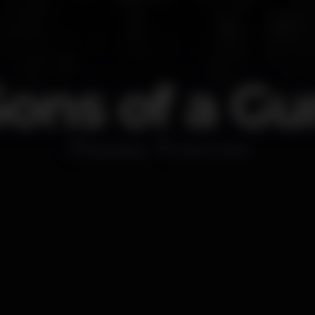
Sons of a Gu
Discoteca
Cine Incrível