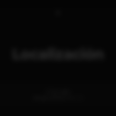
1
Localización
R. Cap. Leitão
Almada,
Setúbal
2800-135