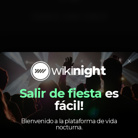
musicaaovivo
almada
CineIncrivel
×
Calendario
Salir de fiesta
es
fácil!
Bienvenido a la plataforma de vida
nocturna.
Viernes, 08/06, 2018
22:00 - 01:00