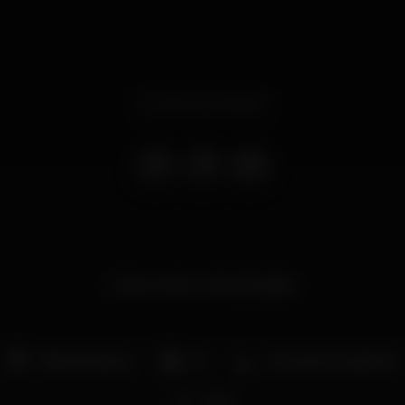
Evento terminado
Cine Incrível - Alma Danada
Pista de dança
DJ
Zona de fumadores
Wi-fi