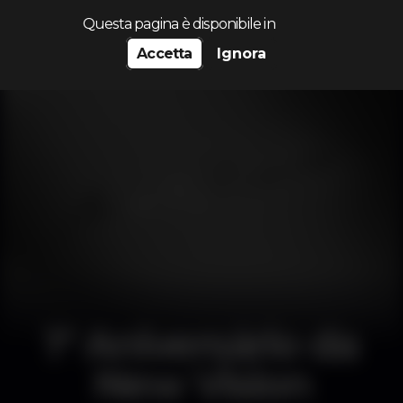
Cerca...
Questa pagina è disponibile in
Accetta
Ignora
1º Aniversário da
New Vision