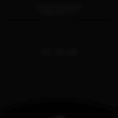
Av. D. Afonso Henriques 41
Coimbra
3000-009