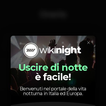
Dress Code: Chic, casual
Orario
Podem já fazer a Reserva de Pulseiras e Privados!
Para +inf. 913006680
×
Mercoledì, 16/01, 2019
23:55 - 06:00
Uscire di notte
è facile!
Foto
Benvenuti nel portale della vita
notturna in Italia ed Europa.