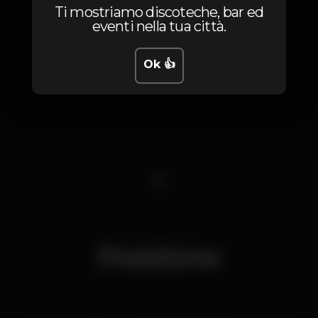
Ti mostriamo discoteche, bar ed
eventi nella tua città.
Ok 👍
1
Posizione