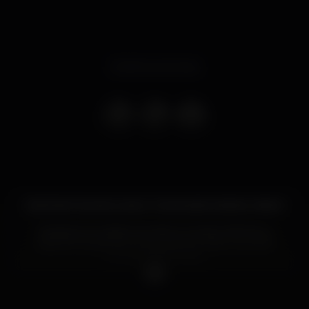
Evento concluso
Dia 16 de Fevereiro será o 1 Aniversário da New Vision!
Desde já convidamos todos os nossos clientes, a
estarem presentes nesta grande noite, que será
uma agradável festa.
Haverá muita animação, bom ambiente e boa
disposição.