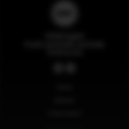
Wikinight
Il più grande portale
notturno
Novità
Business
Il mio account