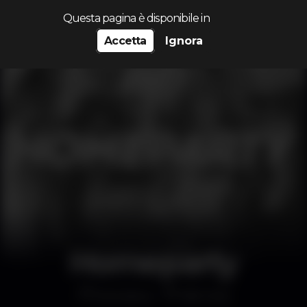
Cerca...
Questa pagina è disponibile in
Accetta
Ignora
Homeparty
Discoteca
NB Club