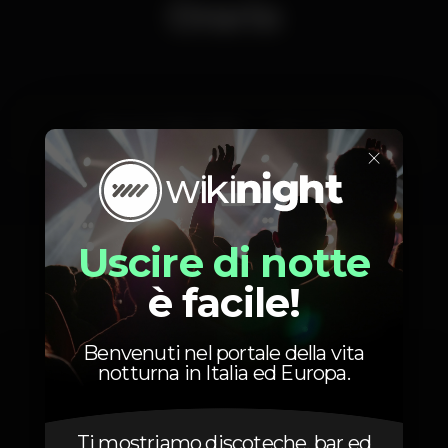
Orario
Giovedì, 31/01, 2019
23:55 - 06:00
×
Uscire di notte
Foto
è facile!
Benvenuti nel portale della vita
notturna in Italia ed Europa.
Ti mostriamo discoteche, bar ed