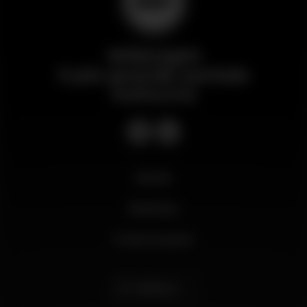
Wikinight
Il più grande portale
notturno
Novità
Business
Il mio account
Italiano