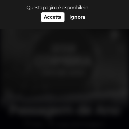
Cerca...
Questa pagina è disponibile in
Accetta
Ignora
Passagem de Ano
Altro
Largo da Portagem