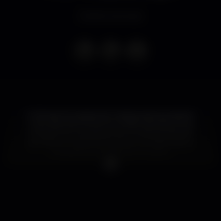
Evento concluso
A Câmara Municipal de Coimbra está a preparar
uma noite de Fim de Ano 2018 imperdível, que
contará com a presença de nomes grandes do
panorama musical português, nos vários palcos
instalados pela Baixa de Coimbra.