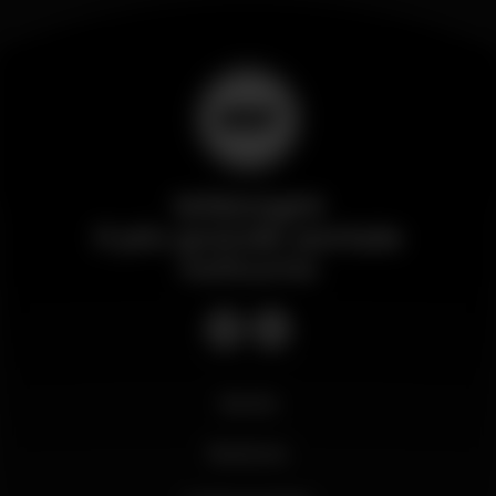
Wikinight
Il più grande portale
notturno
Novità
Business