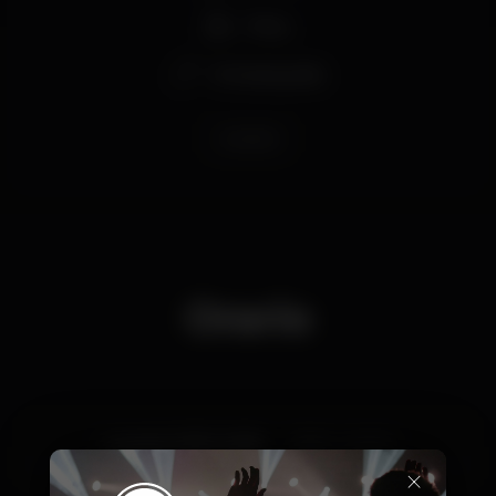
Party
Entrada grátis
reveillon
Orario
Lunedì, 31/12, 2018
19:00 - 04:00
×