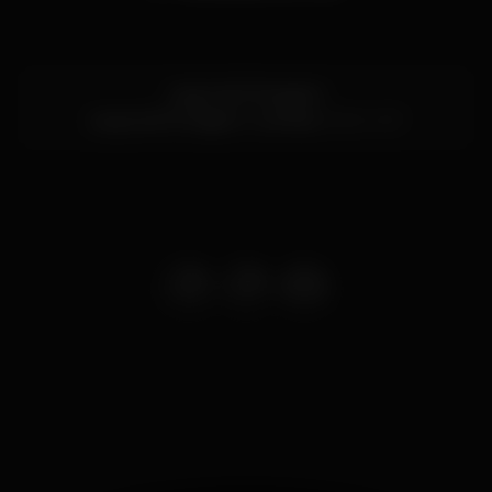
Largo da Portagem
Largo da Portagem,
Coimbra
3000-337