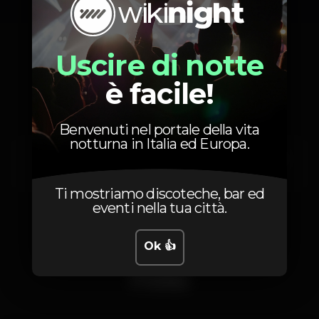
Uscire di notte
Artisti
è facile!
Benvenuti nel portale della vita
notturna in Italia ed Europa.
UHF
Diogo Piçarra
Insert Coin
22:30
00:10
01:30
Ti mostriamo discoteche, bar ed
eventi nella tua città.
Ok 👍
Foto