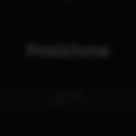
1
Posizione
Pc. República
Coimbra
3000-343