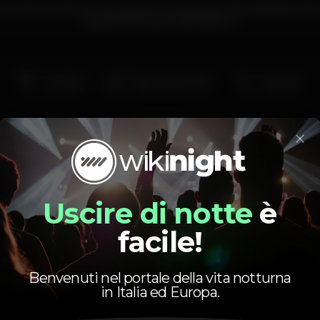
rente em Coimbra. Uma casa com 5 anos de vida, dedicada ao k
e diverte-te pela noite dentro.
Cocktail
Estacionamento
Karaoke
karaoke
×
Uscire di notte
è
facile!
Orario
Benvenuti nel portale della vita notturna
in Italia ed Europa.