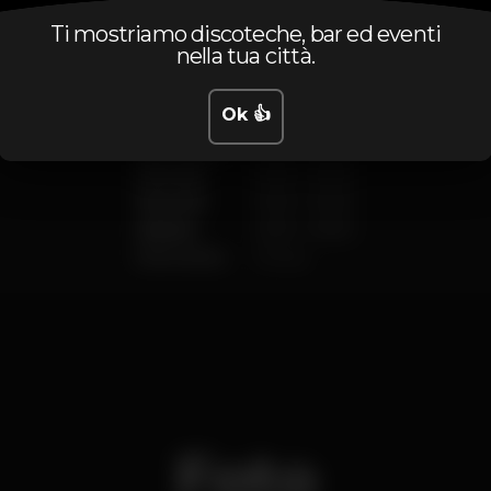
Ti mostriamo discoteche, bar ed eventi
nella tua città.
Lunedì
21:00
-
04:00
Ok 👍
Martedì
21:00
-
04:00
Mercoledì
21:00
-
04:00
Giovedì
21:00
-
04:00
Venerdì
21:00
-
04:00
Sabato
21:00
-
04:00
Domenica
Chiuso
Foto