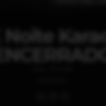
 Noite Kara
ENCERRAD
Bar
Coimbra
Apre alle 21:00