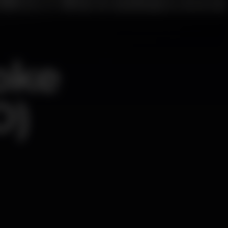
oke
O)