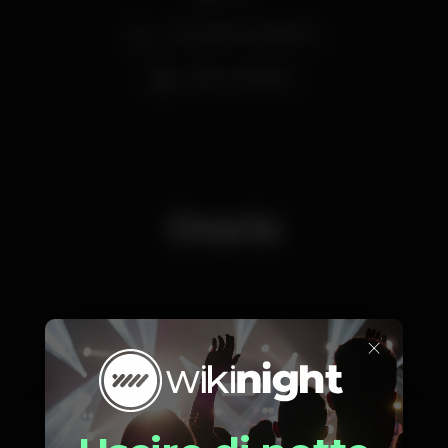
Zona de fumadores
Bar completo
Orario
×
Sabato, 29/06, 2019
23:00 - 06:00