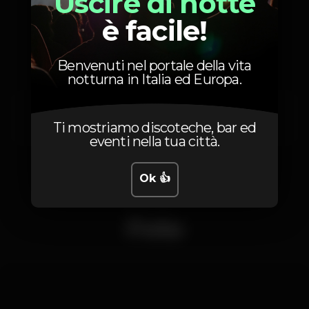
Uscire di notte
è facile!
Artisti
Benvenuti nel portale della vita
notturna in Italia ed Europa.
JR MAESTRO
PUDI DJ
Ti mostriamo discoteche, bar ed
eventi nella tua città.
Ok 👍
Foto