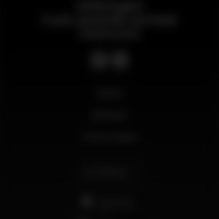
Wikinight
Il più grande portale
notturno
Novità
Business
Il mio account
Italiano