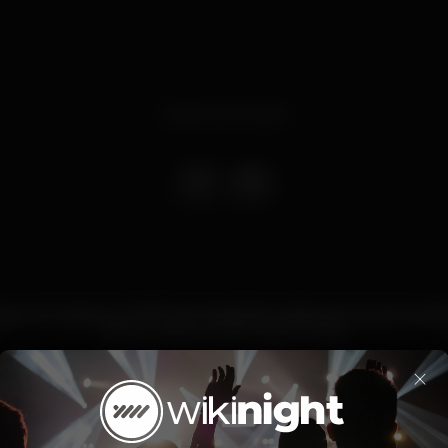
Evento concluso
r, formados em 1997 pelo baixista/vocalista dos Queens of t
Oliveri, voltam a Portugal em Maio.
×
Pista de dança
Zona de fumadores