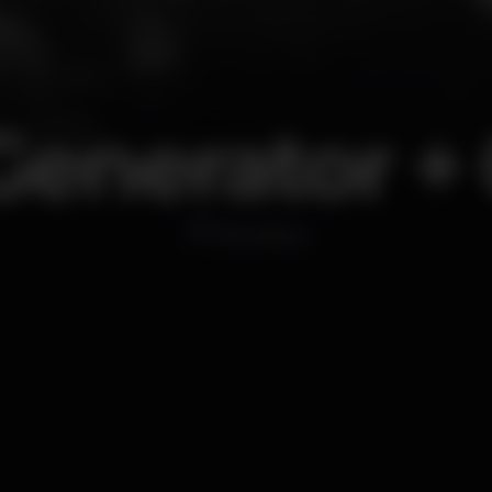
enerator +
Discoteca