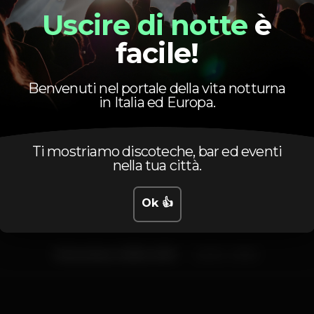
Bar completo
Uscire di notte
è
facile!
Benvenuti nel portale della vita notturna
in Italia ed Europa.
Orario
Ti mostriamo discoteche, bar ed eventi
nella tua città.
Ok 👍
Domenica, 12/05, 2019
22:00 - 01:00