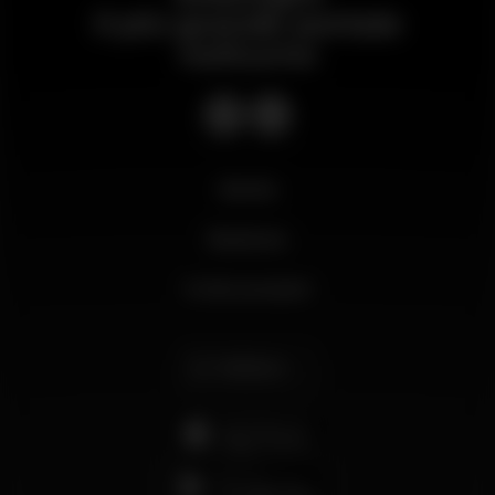
Il più grande portale
notturno
Novità
Business
Il mio account
Italiano