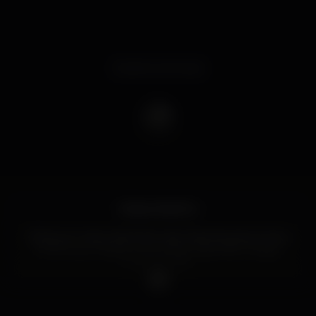
Evento concluso
POSH PORTO
Olha que coisa mais linda mais cheia de graça é ela a
POSH que chega e que passa, trazendo consigo
toda emoção.
A discoteca mais divertida de lisboa, aterra no
PORTO com um evento incrível na zona invicta.