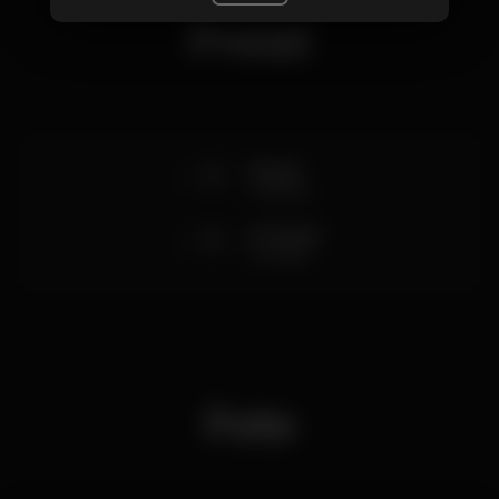
Prezzi
12
Guest
1 bebida
15
s/ Guest
1 bebida
Foto