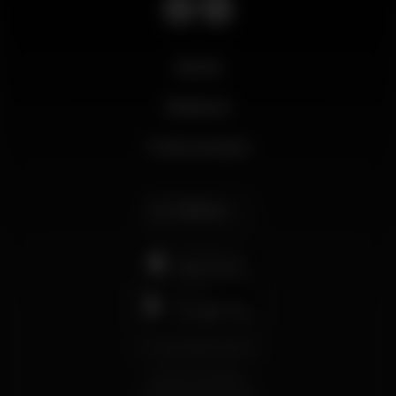
Novità
Business
Il mio account
Italiano
support@wikinight.eu
Termini e Condizioni
Informativa sulla Privacy