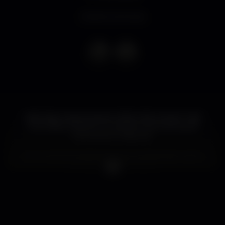
Evento concluso
Após algumas semanas a .Red volta a trazer mais
uma noite cheia de cor, alegria e bons ritmos do
novo techno nacional...
Como sempre esperamos que venhas fazer parte
de mais uma noite RED!