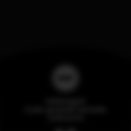
Wikinight
Il più grande portale
notturno