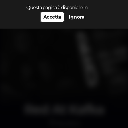
Cerca...
Questa pagina è disponibile in
Accetta
Ignora
Red At Kafka
Discoteca