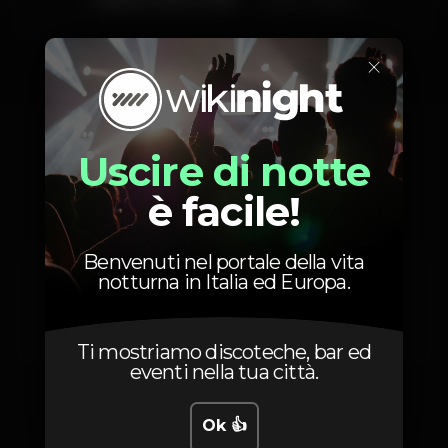
×
Artisti
Uscire di notte
è facile!
Benvenuti nel portale della vita
DKULT
DJ P!PA
Hugh DK
notturna in Italia ed Europa.
Sandro Martins
Samuel K
Ti mostriamo discoteche, bar ed
eventi nella tua città.
Ok 👍