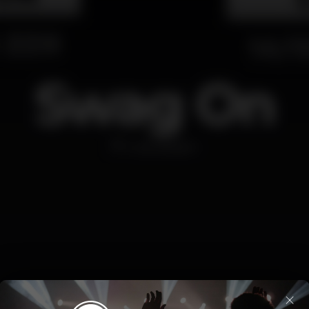
Swag On
Live stream
×