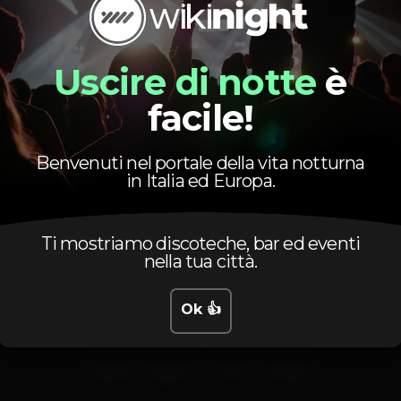
Uscire di notte
è
Evento concluso
facile!
Benvenuti nel portale della vita notturna
in Italia ed Europa.
Ti mostriamo discoteche, bar ed eventi
nella tua città.
Live Streaming: Instagram
Ok 👍
cidade
cidadefm
musica
SwagOn