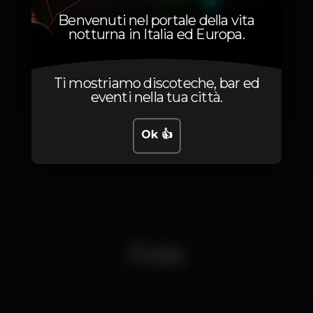
Benvenuti nel portale della vita
notturna in Italia ed Europa.
Artisti
Ti mostriamo discoteche, bar ed
eventi nella tua città.
Ok 👍
Them Flying Monkeys
Foto