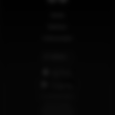
Novità
Business
Il mio account
Italiano
support@wikinight.eu
Termini e Condizioni
Informativa sulla Privacy