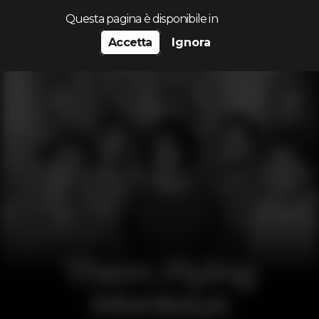
Cerca...
Questa pagina è disponibile in
Accetta
Ignora
Them Flying
Monkeys