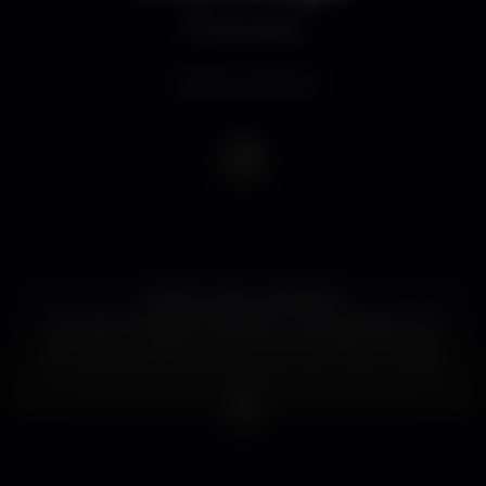
Discoteca
Evento concluso
THEM FLYING MONKEYS
Os Them Flying Monkeys são uma banda de rock
alternativo nascida em Sintra pelas mãos de Diogo
Sá, Francisco Dias Pereira, Hugo Luzio , João Tomázio
e Luís Judícibus, cinco amigos de longa data. Entre
2015, ano em que a banda editou o seu EP
homónimo de estreia, e 2017, ano em que lançaram
o seu primeiro LP, ‘Golden Cap’, a banda pisou os
palcos dos festivais NOS Alive 2016, BBK Bilbao