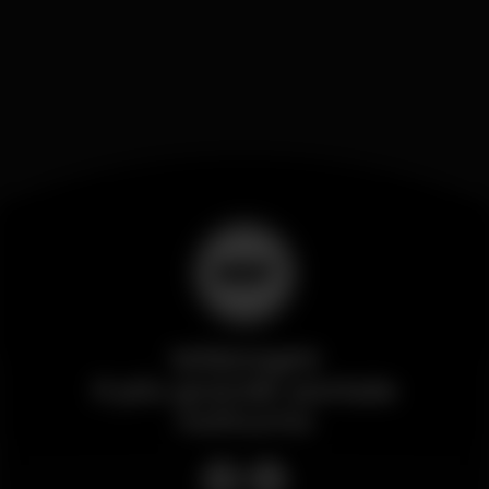
Wikinight
Il più grande portale
notturno