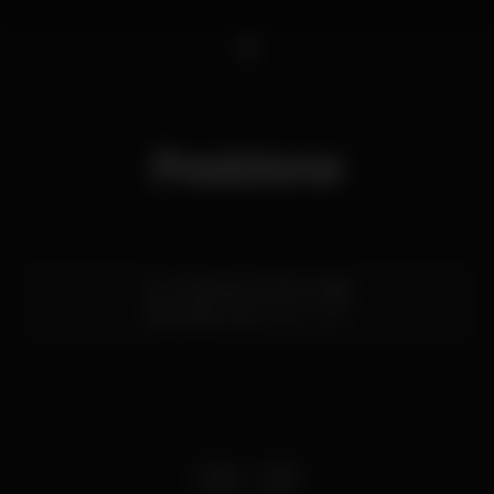
1
Posizione
Ac. à Praia de Santa Eulália
Albufeira,
Faro
8200-269