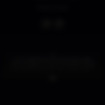
Evento concluso
??
O LE CLUB SANTA EULÁLIA faz 15 anos e estão
todos convidados a vir soprar as velas! São muitas as
surpresas nesta noite especial em Santa Eulália. ??
??
LE CLUB SANTA EULÁLIA is 15 years old and you're
all invited to come and blow the candles! There are
many surprises on this special night in Santa Eulalia.
??
? Guest Pedro Tabuada