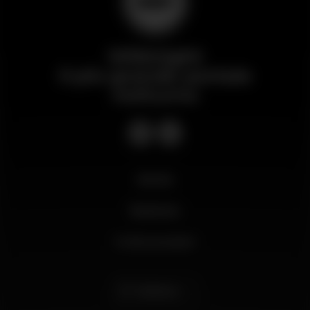
Wikinight
Il più grande portale
notturno
Novità
Business
Il mio account
Italiano