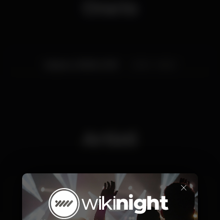
Orario
Sabato, 03/08, 2019
23:30 - 06:30
Artisti
×
Dj Serginho
Dj Pyro