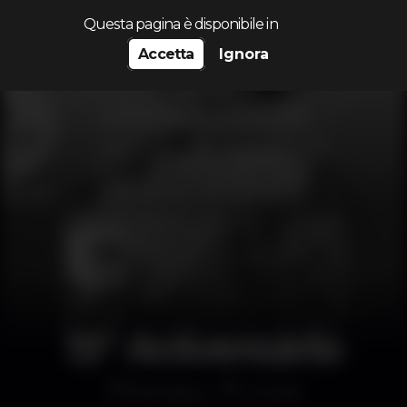
Cerca...
Questa pagina è disponibile in
Accetta
Ignora
15º Aniversário
Discoteca
Le Club