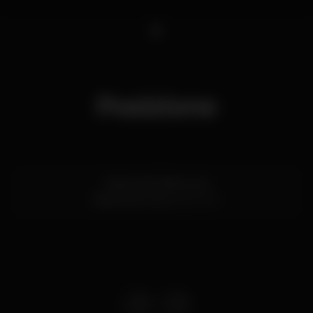
1
Posizione
Marina de Vilamoura
Vilamoura,
Faro
8125-507