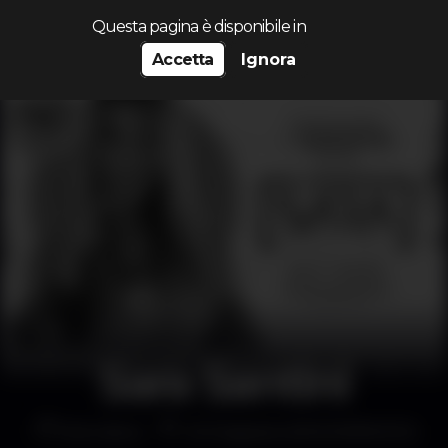
Cerca...
Questa pagina è disponibile in
Accetta
Ignora
Sara Santini
Discoteca
40 Degrees (ENCERRADO)