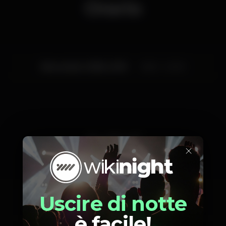
Orario
da Falésia, pela Av. Rocha Baixinha.
Mercoledì, 21/08, 2019
16:00 - 23:00
Artisti
×
Uscire di notte
Sara Santini
BlacP
Gustavo
è facile!