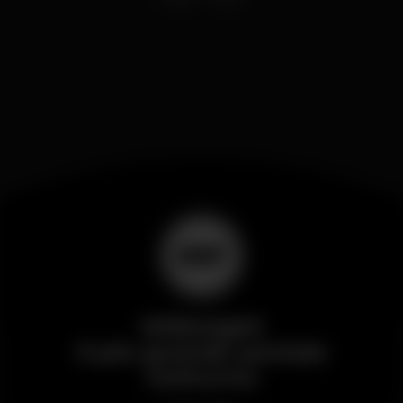
Wikinight
Il più grande portale
notturno