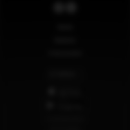
Novità
Business
Il mio account
Italiano
support@wikinight.eu
Termini e Condizioni