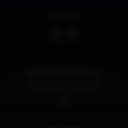
Evento concluso
Entradas: bit.ly/40degreesvilamoura
VIP Reservations: (+351) 939 049 959
? #overaomaisquentedatuavida ?
___
- Este evento de Facebook é meramente
informativo.
- Localização: Marina de Vilamoura, do lado da Praia