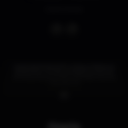
Evento concluso
A partir das 14h até as 02h no Sole, em Vilamoura,
apresentamo-vos mais uma edição de c’est la vie
com preços de guest a 10€ consumiveis. Ficamos à
vossa espera 😉
Orario