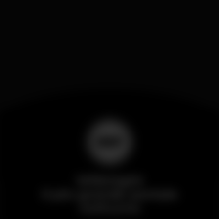
Wikinight
Il più grande portale
notturno