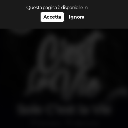
Cerca...
Questa pagina è disponibile in
Accetta
Ignora
Sole C’est la Vie
Discoteca
Vilamoura