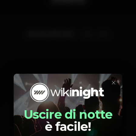
Giovedì, 21/07, 2022
14:00 - 02:00
Artisti
×
Uscire di notte
caseira
noxwell
è facile!