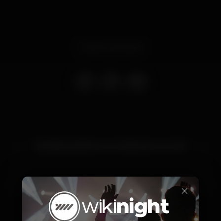
Evento concluso
CB | BIOQUÍMICA | LCI | DESIGN | GH | CEF
×