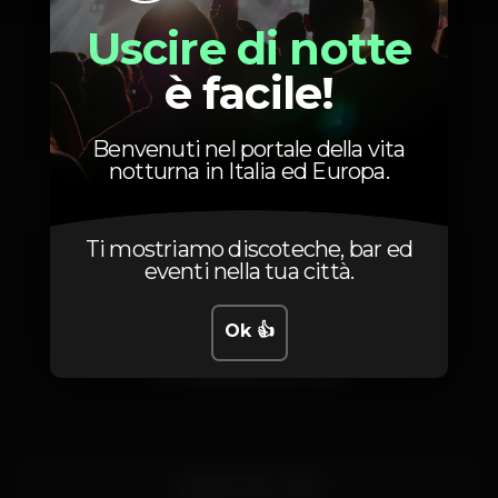
Uscire di notte
Orario
è facile!
Benvenuti nel portale della vita
notturna in Italia ed Europa.
Mercoledì, 07/12, 2022
23:59 - 04:00
Ti mostriamo discoteche, bar ed
eventi nella tua città.
Ok 👍
Posizione
Rua do Prior 21/23