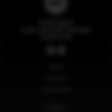
Wikinight
Il più grande portale
notturno
Novità
Business
Il mio account
Italiano