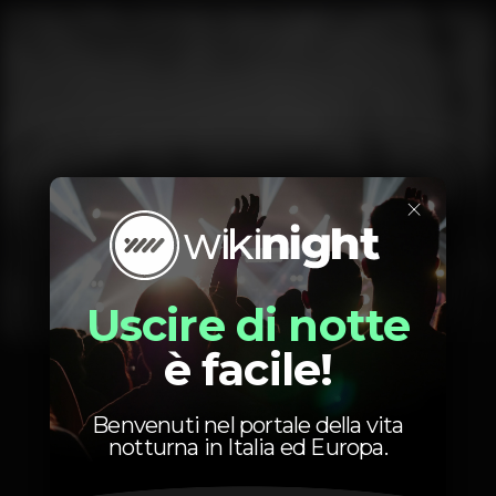
×
Uscire di notte
è facile!
1
2
3
4
Benvenuti nel portale della vita
notturna in Italia ed Europa.
Posizione