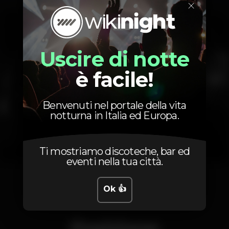
×
Uscire di notte
è facile!
Benvenuti nel portale della vita
notturna in Italia ed Europa.
Ti mostriamo discoteche, bar ed
eventi nella tua città.
1
2
3
4
5
Ok 👍
Posizione