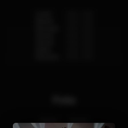
Lunedì
00:00
-
23:59
Martedì
00:00
-
23:59
Mercoledì
00:00
-
23:59
Giovedì
00:00
-
23:59
Venerdì
00:00
-
23:59
Sabato
00:00
-
23:59
Domenica
00:00
-
23:59
Foto
Interior
Exterior