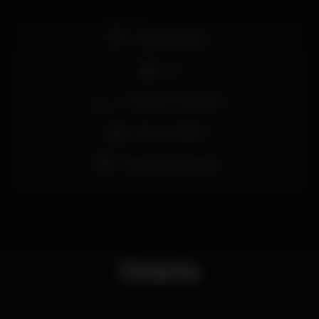
Pista de dança
DJ
Zona de fumadores
Bar completo
Máquina de tabaco
Orario