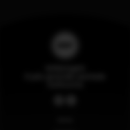
Wikinight
Il più grande portale
notturno
Novità