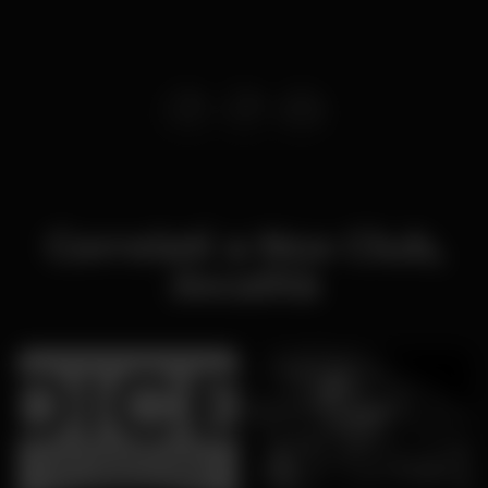
Correlati a Nox Club,
:località