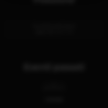
Rua Senhora da Graça 5
Lagos,
Faro
8600-548
Eventi passati
sab 27 lug
2019
Funkelada