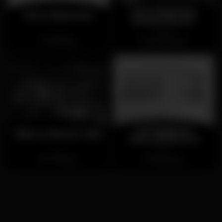
Sem Espinhas
Dice Vilamoura
Natura Beach
Chiuso
Aperto
Quarteira
Castro Marim
40 Degrees
Blanco Beach Club
(ENCERRADO)
Chiuso
Chiuso
Portimão
Vilamoura