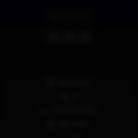
Evento concluso
Pista de dança
DJ
Zona de fumadores
Bar completo
Wi-fi