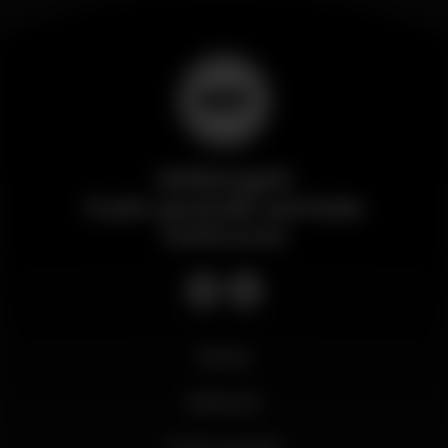
Wikinight
Il più grande portale
notturno
Novità
Business
Il mio account