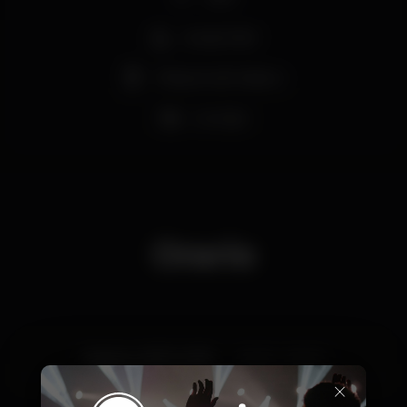
Acesso fácil
Máquina de tabaco
Lounge
Orario
Sabato, 30/11, 2019
00:00 - 06:00
×