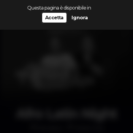
Cerca...
Questa pagina è disponibile in
Accetta
Ignora
Afro Latin Night
Discoteca
Dubaï Club