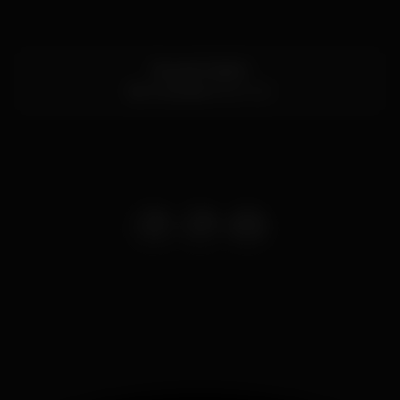
Rua do Favila 5
Sé,
Funchal
9000-021