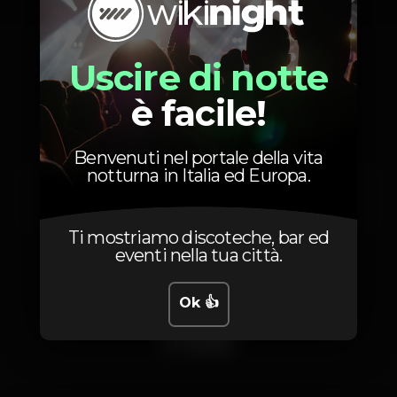
Uscire di notte
Artisti
è facile!
Benvenuti nel portale della vita
notturna in Italia ed Europa.
Deejay Fire
Ti mostriamo discoteche, bar ed
eventi nella tua città.
Ok 👍
Foto