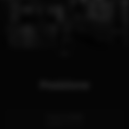
1
2
3
Posizione
1 Dover St, Mayfair
London
W1S 4LD