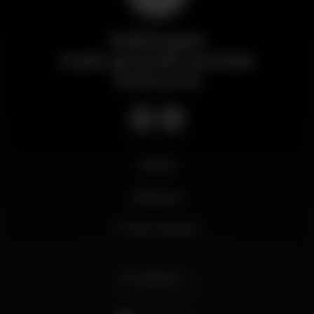
Wikinight
Il più grande portale
notturno
Novità
Business
Il mio account
Italiano