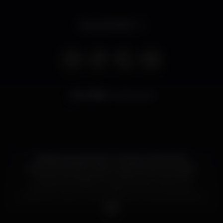
Apre alle 18:00
2.785
visualizzazioni
Mahiki was opened in October 2006 as the
brainchild of Piers Adam, David Phelps and Nick
House, and has grown to become one of the
world’s most famous night spots as well as an
institution, with an array of fabulous awards behind
it.