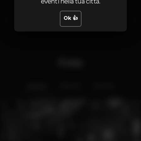
eventi nella tua città.
Sabato
18:00
-
03:00
Domenica
18:00
-
03:00
Ok 👍
Foto
Interior
Exterior
Ementa